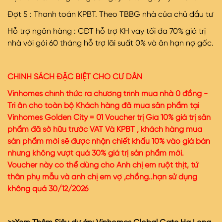
Đợt
5 : Thanh toán KPBT. Theo TBBG nhà của chủ đầu tư
Hỗ trợ ngân hàng : CĐT hỗ trợ KH vay tối đa 70% giá trị
nhà với gói 60 tháng hỗ trợ lãi suất 0% và ân hạn nợ gốc.
CHÍNH SÁCH ĐẶC BIỆT CHO CƯ DÂN
Vinhomes chính thức ra chương trình mua nhà 0 đồng -
Tri ân cho toàn bộ Khách hàng đã mua sản phẩm tại
Vinhomes Golden City = 01 Voucher trị Gía 10% giá trị sản
phẩm đã sở hữu trước VAT Và KPBT , khách hàng mua
sản phẩm mới sẽ được nhận chiết khấu 10% vào giá bán
nhưng không vượt quá 30% giá trị sản phẩm mới
.
Voucher này có thể dùng cho Anh chị em ruột thịt, tứ
thân phụ mẫu và anh chị em vợ ,chồng..hạn sử dụng
không quá 30/12/2026