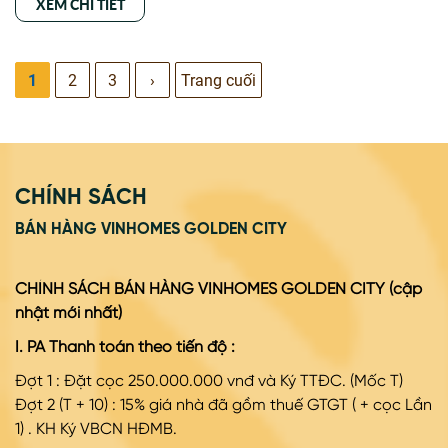
XEM CHI TIẾT
1
2
3
›
Trang cuối
CHÍNH SÁCH
BÁN HÀNG VINHOMES GOLDEN CITY
CHÍNH SÁCH BÁN HÀNG VINHOMES GOLDEN CITY (cập
nhật mới nhất)
I. PA Thanh toán theo tiến độ :
Đợt 1 : Đặt cọc 250.000.000 vnđ và Ký TTĐC. (Mốc T)
Đợt
2 (T + 10) : 15% giá nhà đã gồm thuế GTGT ( + cọc Lần
1) . KH Ký VBCN HĐMB.