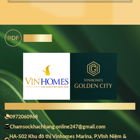
Tải Brochure
THÔNG TIN LIÊN HỆ
0972060968
Chamsockhachhang.online247@gmail.com
HA-S02 Khu đô thị Vinhomes Marina, P.Vĩnh Niệm &