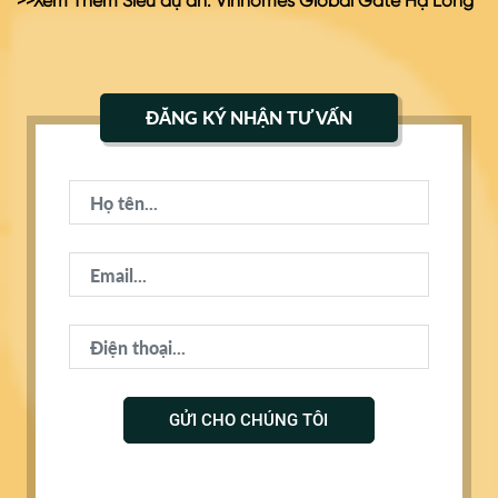
>>Xem Thêm Siêu dự án:
Vinhomes Global Gate Hạ Long
ĐĂNG KÝ NHẬN TƯ VẤN
GỬI CHO CHÚNG TÔI