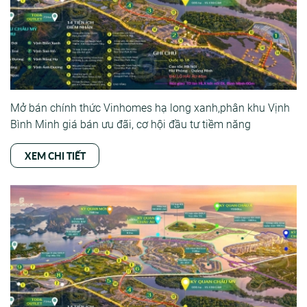
Mở bán chính thức Vinhomes hạ long xanh,phân khu Vịnh
Bình Minh giá bán ưu đãi, cơ hội đầu tư tiềm năng
XEM CHI TIẾT