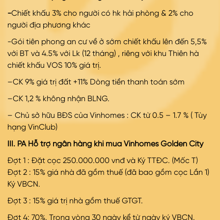
-
Chiết khấu 3% cho người có hk hải phòng &
2% cho
người địa phương khác
-Gói tiên phong an cư về ở sớm chiết khấu lên đến 5,5%
với BT và 4.5% với Lk (12 tháng) , riêng với khu Thiên hà
chiết khấu VOS 10% giá trị.
–CK 9% giá trị đất +11% Dòng tiền thanh toán sớm
–CK 1,2 % không nhận BLNG.
– Chủ sở hữu BĐS của Vinhomes : CK từ 0.5 – 1.7 % ( Tùy
hạng VinClub)
III. PA Hỗ trợ ngân hàng khi mua Vinhomes Golden City
Đợt 1 : Đặt cọc 250.000.000 vnđ và Ký TTĐC. (Mốc T)
Đợt
2 : 15% giá nhà đã gồm thuế (đã bao gồm cọc Lần 1)
Ký VBCN.
Đợt
3 : 15% giá trị nhà gồm thuế GTGT.
Đợt
4: 70%. Trong vòng 30 ngày kể từ ngày ký VBCN.