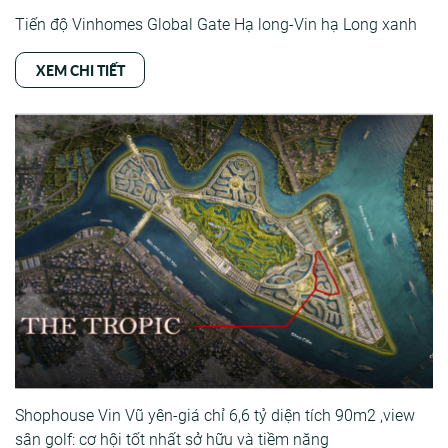
Tiến độ Vinhomes Global Gate Hạ long-Vin hạ Long xanh
XEM CHI TIẾT
Shophouse Vin Vũ yên-giá chỉ 6,6 tỷ diện tích 90m2 ,view
sân golf: cơ hội tốt nhất sở hữu và tiềm năng