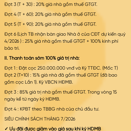
Đợt
3 (T + 30) : 20% giá nhà gồm thuế GTGT.
Đợt
4 (T + 60): 20% giá nhà gồm thuế GTGT.
Đợt
5 (T + 90): 20% giá nhà gồm thuế GTGT.
Đợt
6 (Lịch TB nhận bàn giao Nhà ở của CĐT dự kiến quý
4/2026 ) : 25% giá nhà gồm thuế GTGT + 100% kinh phí
bảo trì.
II. Thanh toán sớm 100% giá trị nhà:
Đợt 1 : Đặt cọc 250.000.000 vnđ và Ký TTĐC. (Mốc T)
Đợt
2 (T+10) : 15% giá nhà đã gồm thuế GTGT (đã bao
gồm cọc Lần 1). Ký VBCN HĐMB.
Đợt
3 : 85% giá trị nhà gồm thuế GTGT. Trong vòng 15
ngày kể từ ngày ký HĐMB.
Đợt
4 : KPBT theo TBBG nhà của chủ đầu tư.
SIÊU CHÍNH SÁCH THÁNG 7/2026
✓
Ưu đãi được giảm vào giá sau khi ký HDMB