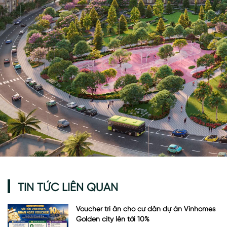
TIN TỨC LIÊN QUAN
Voucher tri ân cho cư dân dự án Vinhomes
Golden city lên tới 10%