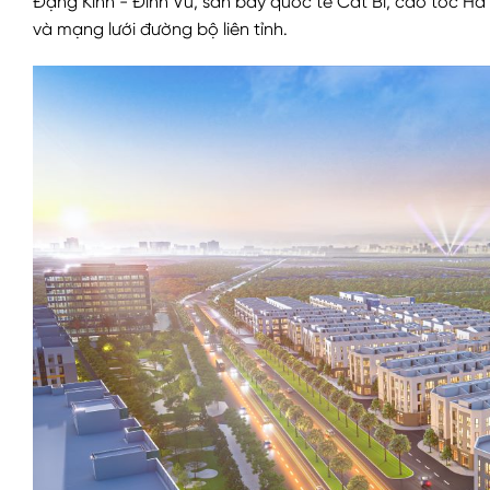
Đặng Kinh - Đình Vũ, sân bay quốc tế Cát Bi, cao tốc Hà
và mạng lưới đường bộ liên tỉnh.