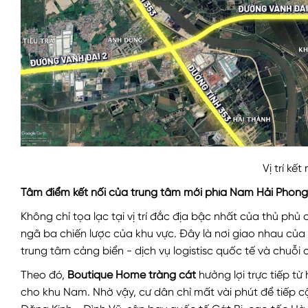
Vị trí kết
Tâm điểm kết nối của trung tâm mới phía Nam Hải Phòng
Không chỉ tọa lạc tại vị trí đắc địa bậc nhất của thủ p
ngã ba chiến lược của khu vực. Đây là nơi giao nhau của
trung tâm cảng biển - dịch vụ logistisc quốc tế và chuỗ
Theo đó,
Boutique Home tràng cát
hưởng lợi trực tiếp từ
cho khu Nam. Nhờ vậy, cư dân chỉ mất vài phút để tiếp c