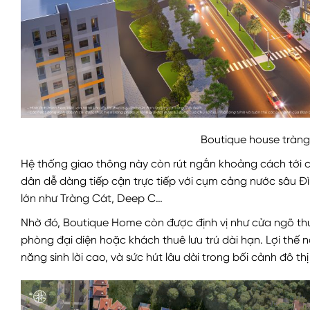
Boutique house tràng
Hệ thống giao thông này còn rút ngắn khoảng cách tới c
dân dễ dàng tiếp cận trực tiếp với cụm cảng nước sâu Đ
lớn như Tràng Cát, Deep C…
Nhờ đó, Boutique Home còn được định vị như cửa ngõ thư
phòng đại diện hoặc khách thuê lưu trú dài hạn. Lợi thế n
năng sinh lời cao, và sức hút lâu dài trong bối cảnh đô 