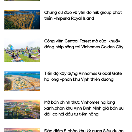
Chung cư đảo vũ yên do mik group phát
triển -Imperia Royal Island
Công viên Central Forest mở cửa, khuấy
động nhịp sống tại Vinhomes Golden City
Tiến độ xây dựng Vinhomes Global Gate
hạ long -phân khu Vịnh thiên đường
Mở bán chính thức Vinhomes hạ long
xanh,phân khu Vịnh Bình Minh giá bán ưu
đãi, cơ hội đầu tư tiềm năng
Đặc điểm 5 phân khu kỳ quan Siêu dự án