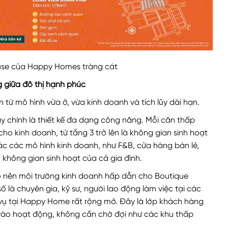
use của Happy Homes tràng cát
 giữa đô thị hạnh phúc
n từ mô hình vừa ở, vừa kinh doanh và tích lũy dài hạn.
y chính là thiết kế đa dạng công năng. Mỗi căn thấp
cho kinh doanh, từ tầng 3 trở lên là không gian sinh hoạt
hác các mô hình kinh doanh, như F&B, cửa hàng bán lẻ,
hông gian sinh hoạt của cả gia đình.
 nên môi trường kinh doanh hấp dẫn cho Boutique
 là chuyên gia, kỹ sư, người lao động làm việc tại các
vụ tại Happy Home rất rộng mở. Đây là lớp khách hàng
 vào hoạt động, không cần chờ đợi như các khu thấp