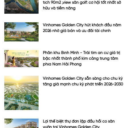
tích 90m2 ,view sân golf: cơ hội tốt nhất sở
hữu và tiềm năng
Vinhomes Golden City hút khách đầu năm
2026 nhờ giá bán và ưu đãi tài chính
Phân khu Bình Minh - Trái tim an cư giá trị
bậc nhất thành phố kim cảng trung tâm
phía Nam Hải Phòng
Vinhomes Golden City sẵn sàng cho chu kỳ
tăng giá mạnh chu kỳ phát triển 2026-2030
Lợi thế biệt thự đơn lập đầu hồi có sân
vườn tại Vinhomes Golden City