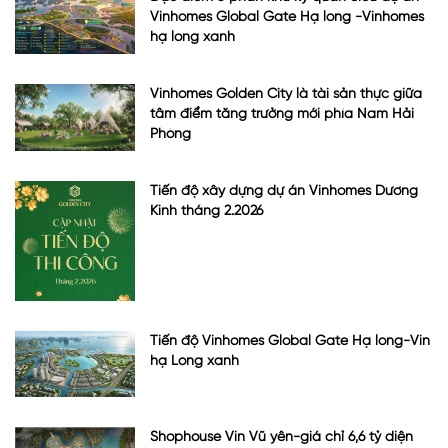
Vinhomes Global Gate Hạ long -Vinhomes
hạ long xanh
Vinhomes Golden City là tài sản thực giữa
tâm điểm tăng trưởng mới phía Nam Hải
Phòng
Tiến độ xây dựng dự án Vinhomes Dương
Kinh tháng 2.2026
Tiến độ Vinhomes Global Gate Hạ long-Vin
hạ Long xanh
Shophouse Vin Vũ yên-giá chỉ 6,6 tỷ diện