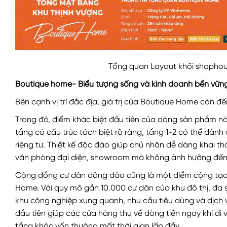
Tổng quan Layout khối shopho
Boutique home- Biểu tượng sống và kinh doanh bền vững
Bên cạnh vị trí đắc địa, giá trị của Boutique Home còn đế
Trong đó, điểm khác biệt đầu tiên của dòng sản phẩm nà
tầng có cấu trúc tách biệt rõ ràng, tầng 1-2 có thể dành 
riêng tư. Thiết kế độc đáo giúp chủ nhân dễ dàng khai t
văn phòng đại diện, showroom mà không ảnh hưởng đến k
Cộng đồng cư dân đông đảo cũng là một điểm cộng tạo
Home. Với quy mô gần 10.000 cư dân của khu đô thị, đa số
khu công nghiệp xung quanh, nhu cầu tiêu dùng và dịch 
đầu tiên giúp các cửa hàng thu về dòng tiền ngay khi đi
tầng khác vốn thường mất thời gian lấp đầy.