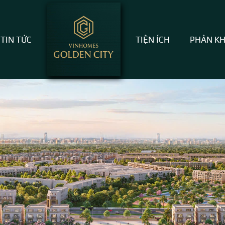
TIN TỨC
TIỆN ÍCH
PHÂN K