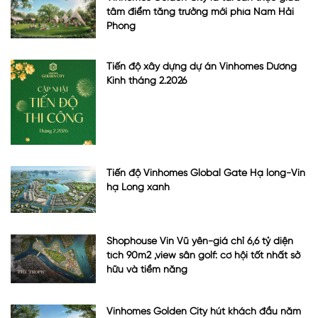
tâm điểm tăng trưởng mới phía Nam Hải
Phòng
Tiến độ xây dựng dự án Vinhomes Dương
Kinh tháng 2.2026
Tiến độ Vinhomes Global Gate Hạ long-Vin
hạ Long xanh
Shophouse Vin Vũ yên-giá chỉ 6,6 tỷ diện
tích 90m2 ,view sân golf: cơ hội tốt nhất sở
hữu và tiềm năng
Vinhomes Golden City hút khách đầu năm