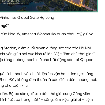
 Vinhomes Global Gate Hạ Long
 ngủ”
rị của Hoa Kỳ, America Wonder (Kỳ quan châu Mỹ) giữ vai
g Station, điểm cuối tuyến đường sắt cao tốc Hà Nội –
huyển giữa hai cực kinh tế lớn. Việc “làm chủ thời gian”
ịa tăng trưởng mạnh mẽ cho bất động sản tại Kỳ quan
 hình thành với chuỗi tiện ích vận hành liên tục: Làng
2,2ha... Đây không đơn thuần là các điểm đến thương mại,
ống cho toàn khu.
lớn. Bộ ba sân golf top đầu thế giới cùng Công viên
h “tất cả trong một” – sống, làm việc, giải trí – tiệm