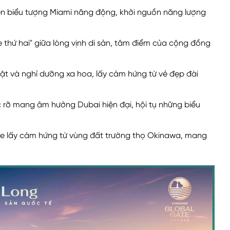
iển biểu tượng Miami năng động, khởi nguồn năng lượng
thứ hai" giữa lòng vịnh di sản, tâm điểm của cộng đồng
ật và nghỉ dưỡng xa hoa, lấy cảm hứng từ vẻ đẹp đài
rực rỡ mang âm hưởng Dubai hiện đại, hội tụ những biểu
ỏe lấy cảm hứng từ vùng đất trường thọ Okinawa, mang