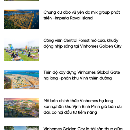
Chung cư đảo vũ yên do mik group phát
triển -Imperia Royal Island
Công viên Central Forest mở cửa, khuấy
động nhịp sống tại Vinhomes Golden City
Tiến độ xây dựng Vinhomes Global Gate
hạ long -phân khu Vịnh thiên đường
Mở bán chính thức Vinhomes hạ long
xanh,phân khu Vịnh Bình Minh giá bán ưu
đãi, cơ hội đầu tư tiềm năng
Vinhomes Golden City là tài sản thực giữa