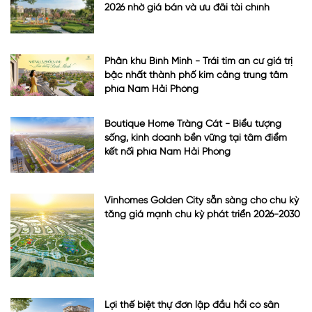
2026 nhờ giá bán và ưu đãi tài chính
Phân khu Bình Minh - Trái tim an cư giá trị
bậc nhất thành phố kim cảng trung tâm
phía Nam Hải Phòng
Boutique Home Tràng Cát - Biểu tượng
sống, kinh doanh bền vững tại tâm điểm
kết nối phía Nam Hải Phòng
Vinhomes Golden City sẵn sàng cho chu kỳ
tăng giá mạnh chu kỳ phát triển 2026-2030
Lợi thế biệt thự đơn lập đầu hồi có sân