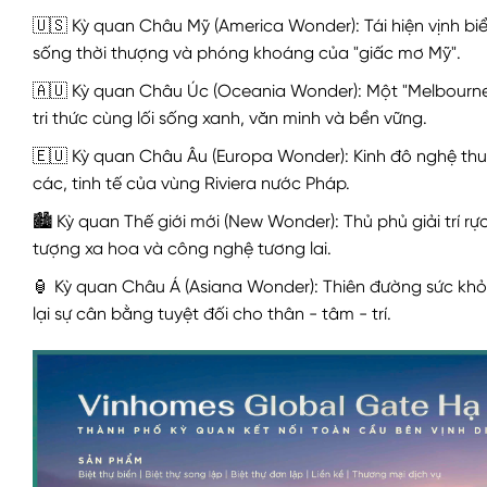
🇺🇸 Kỳ quan Châu Mỹ (America Wonder): Tái hiện vịnh b
sống thời thượng và phóng khoáng của "giấc mơ Mỹ".
🇦🇺 Kỳ quan Châu Úc (Oceania Wonder): Một "Melbourne 
tri thức cùng lối sống xanh, văn minh và bền vững.
🇪🇺 Kỳ quan Châu Âu (Europa Wonder): Kinh đô nghệ thu
các, tinh tế của vùng Riviera nước Pháp.
🏙️ Kỳ quan Thế giới mới (New Wonder): Thủ phủ giải trí 
tượng xa hoa và công nghệ tương lai.
🏮 Kỳ quan Châu Á (Asiana Wonder): Thiên đường sức kh
lại sự cân bằng tuyệt đối cho thân - tâm - trí.