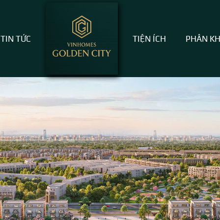
TIN TỨC
TIỆN ÍCH
PHÂN K