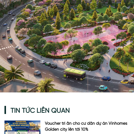
TIN TỨC LIÊN QUAN
Voucher tri ân cho cư dân dự án Vinhomes
Golden city lên tới 10%