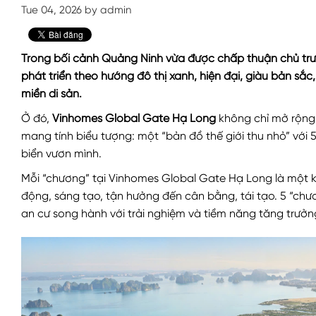
Tue 04, 2026 by admin
Trong bối cảnh Quảng Ninh vừa được chấp thuận chủ trư
phát triển theo hướng đô thị xanh, hiện đại, giàu bản sắc
miền di sản.
Ở đó,
Vinhomes Global Gate Hạ Long
không chỉ mở rộng 
mang tính biểu tượng: một “bản đồ thế giới thu nhỏ” với 
biển vươn mình.
Mỗi “chương” tại Vinhomes Global Gate Hạ Long là một khu
động, sáng tạo, tận hưởng đến cân bằng, tái tạo. 5 “chươ
an cư song hành với trải nghiệm và tiềm năng tăng trưởn