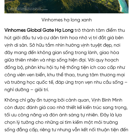
Vinhomes hạ long xanh
Vinhomes Global Gate Hạ Long
trở thành tâm điểm thu
hút giới đầu tư và cư dân tinh hoa nhờ vị trí đắt giá bên
vịnh di sản. Sở hữu tầm nhìn hướng vịnh tuyệt đẹp, nơi
đây mang đến không gian sống trong lành, giao hòa
giữa thiên nhiên và nhịp sống hiện đại. Với quy hoạch
đồng bộ, phân khu hội tụ hệ thống tiện ích cao cấp như
công viên ven biển, khu thể thao, trung tâm thương mại
và trường học quốc tế, đáp ứng trọn vẹn nhu cầu sống –
nghỉ dưỡng – giải trí.
Không chỉ gây ấn tượng bởi cảnh quan, Vịnh Bình Minh
còn được đánh giá cao nhờ thiết kế kiến trúc sang trọng,
tối ưu công năng và đón ánh sáng tự nhiên. Đây là lựa
chọn lý tưởng cho những ai tìm kiếm một môi trường
sống đẳng cấp, riêng tư nhưng vẫn kết nối thuận tiện đến