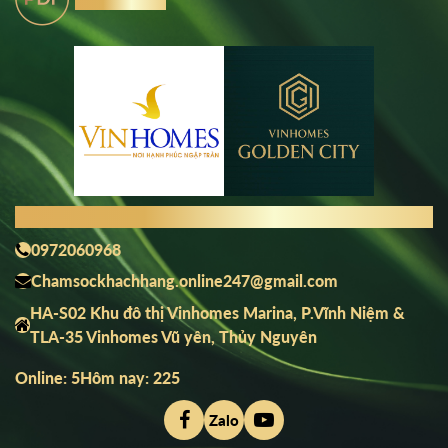
THÔNG TIN LIÊN HỆ
0972060968
Chamsockhachhang.online247@gmail.com
HA-S02 Khu đô thị Vinhomes Marina, P.Vĩnh Niệm &
TLA-35 Vinhomes Vũ yên, Thủy Nguyên
Online: 5
Hôm nay: 225
Zalo