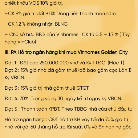
chiết khấu VOS 10% giá trị.
–CK 9% giá trị đất +11% Dòng tiền thanh toán sớm
–CK 1,2 % không nhận BLNG.
– Chủ sở hữu BĐS của Vinhomes : CK từ 0.5 – 1.7 % ( Tùy
hạng VinClub)
III. PA Hỗ trợ ngân hàng khi mua Vinhomes Golden City
Đợt 1 : Đặt cọc 250.000.000 vnđ và Ký TTĐC. (Mốc T)
Đợt
2 : 15% giá nhà đã gồm thuế (đã bao gồm cọc Lần 1)
Ký VBCN.
Đợt
3 : 15% giá trị nhà gồm thuế GTGT.
Đợt
4: 70%. Trong vòng 30 ngày kể từ ngày ký VBCN.
Đợt
5 : Thanh toán KPBT. Theo TBBG nhà của chủ đầu tư
Hỗ trợ ngân hàng : CĐT hỗ trợ KH vay tối đa 70% giá trị
nhà với gói 60 tháng hỗ trợ lãi suất 0% và ân hạn nợ gốc.