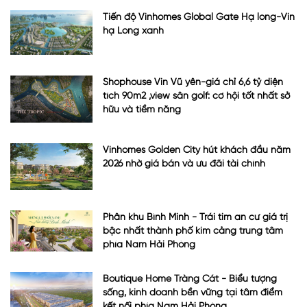
Tiến độ Vinhomes Global Gate Hạ long-Vin
hạ Long xanh
Shophouse Vin Vũ yên-giá chỉ 6,6 tỷ diện
tích 90m2 ,view sân golf: cơ hội tốt nhất sở
hữu và tiềm năng
Vinhomes Golden City hút khách đầu năm
2026 nhờ giá bán và ưu đãi tài chính
Phân khu Bình Minh - Trái tim an cư giá trị
bậc nhất thành phố kim cảng trung tâm
phía Nam Hải Phòng
Boutique Home Tràng Cát - Biểu tượng
sống, kinh doanh bền vững tại tâm điểm
kết nối phía Nam Hải Phòng