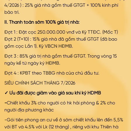
4/2026 ) : 25% giá nhà gồm thuế GTGT + 100% kinh phí
bảo trì.
II. Thanh toán sớm 100% giá trị nhà:
Đợt 1 : Đặt cọc 250.000.000 vnđ và Ký TTĐC. (Mốc T)
Đợt
2 (T+10) : 15% giá nhà đã gồm thuế GTGT (đã bao
gồm cọc Lần 1). Ký VBCN HĐMB.
Đợt
3 : 85% giá trị nhà gồm thuế GTGT. Trong vòng 15
ngày kể từ ngày ký HĐMB.
Đợt
4 : KPBT theo TBBG nhà của chủ đầu tư.
SIÊU CHÍNH SÁCH THÁNG 7/2026
✓
Ưu đãi được giảm vào giá sau khi ký HDMB
-
Chiết khấu 3% cho người có hk hải phòng &
2% cho
người địa phương khác
-Gói tiên phong an cư về ở sớm chiết khấu lên đến 5,5%
với BT và 4.5% với Lk (12 tháng) , riêng với khu Thiên hà