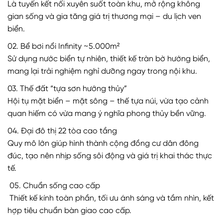
Là tuyến kết nối xuyên suốt toàn khu, mở rộng không
gian sống và gia tăng giá trị thương mại – du lịch ven
biển.
02. Bể bơi nổi Infinity ~5.000m²
Sử dụng nước biển tự nhiên, thiết kế tràn bờ hướng biển,
mang lại trải nghiệm nghỉ dưỡng ngay trong nội khu.
03. Thế đất “tựa sơn hướng thủy”
Hội tụ mặt biển – mặt sông – thế tựa núi, vừa tạo cảnh
quan hiếm có vừa mang ý nghĩa phong thủy bền vững.
04. Đại đô thị 22 tòa cao tầng
Quy mô lớn giúp hình thành cộng đồng cư dân đông
đúc, tạo nên nhịp sống sôi động và giá trị khai thác thực
tế.
05. Chuẩn sống cao cấp
Thiết kế kính toàn phần, tối ưu ánh sáng và tầm nhìn, kết
hợp tiêu chuẩn bàn giao cao cấp.