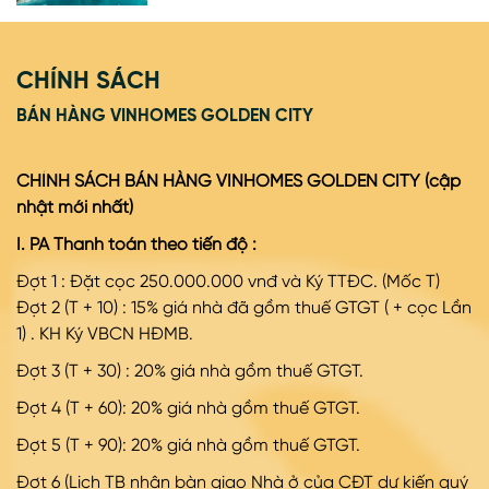
CHÍNH SÁCH
BÁN HÀNG VINHOMES GOLDEN CITY
CHÍNH SÁCH BÁN HÀNG VINHOMES GOLDEN CITY (cập
nhật mới nhất)
I. PA Thanh toán theo tiến độ :
Đợt 1 : Đặt cọc 250.000.000 vnđ và Ký TTĐC. (Mốc T)
Đợt
2 (T + 10) : 15% giá nhà đã gồm thuế GTGT ( + cọc Lần
1) . KH Ký VBCN HĐMB.
Đợt
3 (T + 30) : 20% giá nhà gồm thuế GTGT.
Đợt
4 (T + 60): 20% giá nhà gồm thuế GTGT.
Đợt
5 (T + 90): 20% giá nhà gồm thuế GTGT.
Đợt
6 (Lịch TB nhận bàn giao Nhà ở của CĐT dự kiến quý