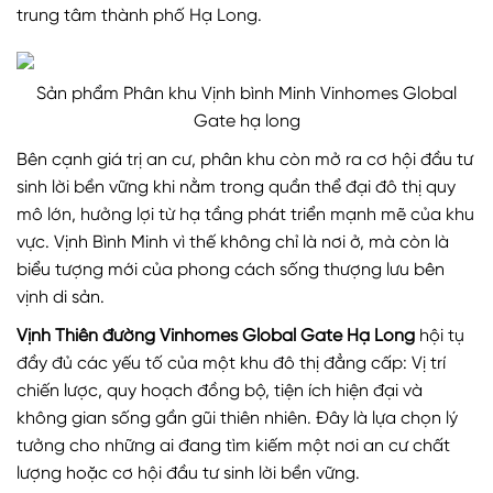
trung tâm thành phố Hạ Long.
Sản phẩm Phân khu Vịnh bình Minh Vinhomes Global
Gate hạ long
Bên cạnh giá trị an cư, phân khu còn mở ra cơ hội đầu tư
sinh lời bền vững khi nằm trong quần thể đại đô thị quy
mô lớn, hưởng lợi từ hạ tầng phát triển mạnh mẽ của khu
vực. Vịnh Bình Minh vì thế không chỉ là nơi ở, mà còn là
biểu tượng mới của phong cách sống thượng lưu bên
vịnh di sản.
Vịnh Thiên đường Vinhomes Global Gate Hạ Long
hội tụ
đầy đủ các yếu tố của một khu đô thị đẳng cấp: Vị trí
chiến lược, quy hoạch đồng bộ, tiện ích hiện đại và
không gian sống gần gũi thiên nhiên. Đây là lựa chọn lý
tưởng cho những ai đang tìm kiếm một nơi an cư chất
lượng hoặc cơ hội đầu tư sinh lời bền vững.