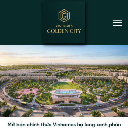
Mở bán chính thức Vinhomes hạ long xanh,phân