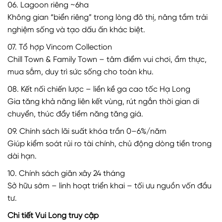
06. Lagoon riêng ~6ha
Không gian “biển riêng” trong lòng đô thị, nâng tầm trải
nghiệm sống và tạo dấu ấn khác biệt.
07. Tổ hợp Vincom Collection
Chill Town & Family Town – tâm điểm vui chơi, ẩm thực,
mua sắm, duy trì sức sống cho toàn khu.
08. Kết nối chiến lược – liền kề ga cao tốc Hạ Long
Gia tăng khả năng liên kết vùng, rút ngắn thời gian di
chuyển, thúc đẩy tiềm năng tăng giá.
09. Chính sách lãi suất khóa trần 0–6%/năm
Giúp kiểm soát rủi ro tài chính, chủ động dòng tiền trong
dài hạn.
10. Chính sách giãn xây 24 tháng
Sở hữu sớm – linh hoạt triển khai – tối ưu nguồn vốn đầu
tư.
Chi tiết Vui Lòng truy cập