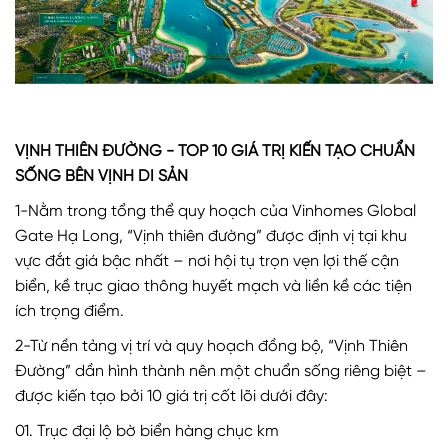
VỊNH THIÊN ĐƯỜNG - TOP 10 GIÁ TRỊ KIẾN TẠO CHUẨN
SỐNG BÊN VỊNH DI SẢN
1-Nằm trong tổng thể quy hoạch của Vinhomes Global
Gate Hạ Long, “Vịnh thiên đường” được định vị tại khu
vực đắt giá bậc nhất – nơi hội tụ trọn vẹn lợi thế cận
biển, kề trục giao thông huyết mạch và liền kề các tiện
ích trọng điểm.
2-Từ nền tảng vị trí và quy hoạch đồng bộ, “Vịnh Thiên
Đường” dần hình thành nên một chuẩn sống riêng biệt –
được kiến tạo bởi 10 giá trị cốt lõi dưới đây:
01. Trục đại lộ bờ biển hàng chục km