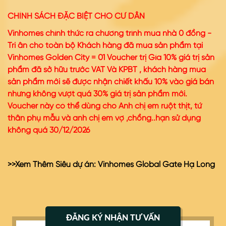
CHÍNH SÁCH ĐẶC BIỆT CHO CƯ DÂN
Vinhomes chính thức ra chương trình mua nhà 0 đồng -
Tri ân cho toàn bộ Khách hàng đã mua sản phẩm tại
Vinhomes Golden City = 01 Voucher trị Gía 10% giá trị sản
phẩm đã sở hữu trước VAT Và KPBT , khách hàng mua
sản phẩm mới sẽ được nhận chiết khấu 10% vào giá bán
nhưng không vượt quá 30% giá trị sản phẩm mới
.
Voucher này có thể dùng cho Anh chị em ruột thịt, tứ
thân phụ mẫu và anh chị em vợ ,chồng..hạn sử dụng
không quá 30/12/2026
>>Xem Thêm Siêu dự án:
Vinhomes Global Gate Hạ Long
ĐĂNG KÝ NHẬN TƯ VẤN