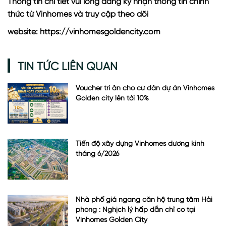
Thông tin chi tiết vui lòng đăng ký nhận thông tin chính
thức từ Vinhomes và truy cập theo dõi
website:
https://vinhomesgoldencity.com
TIN TỨC LIÊN QUAN
Voucher tri ân cho cư dân dự án Vinhomes
Golden city lên tới 10%
Tiến độ xây dựng Vinhomes dương kinh
tháng 6/2026
Nhà phố giá ngang căn hộ trung tâm Hải
phòng : Nghịch lý hấp dẫn chỉ có tại
Vinhomes Golden City