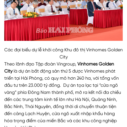
Các đại biểu dự lễ khởi công Khu đô thị Vinhomes Golden
City
Theo lãnh đạo Tập đoàn Vingroup,
Vinhomes Golden
City
là dự án bất động sản thứ 5 được Vinhomes phát
triển tại Hải Phòng, có quy mô hơn 240 ha, với tổng vốn
đầu tư trên 23.000 tỷ đồng. Dự án tọa lạc tại “cửa ngõ
vàng” phía Đông Nam thành phố, mở ra kết nối đa chiều
đến các trung tâm kinh tế lớn như Hà Nội, Quảng Ninh,
Bắc Ninh, Thái Nguyên, đồng thời di chuyển thuận tiện
đến cảng Lạch Huyện, cửa ngõ xuất nhập khẩu hàng
hóa trọng điểm của miền Bắc và các khu công nghiệp