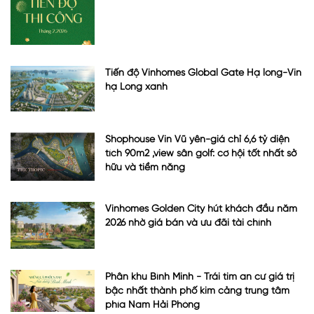
Tiến độ Vinhomes Global Gate Hạ long-Vin
hạ Long xanh
Shophouse Vin Vũ yên-giá chỉ 6,6 tỷ diện
tích 90m2 ,view sân golf: cơ hội tốt nhất sở
hữu và tiềm năng
Vinhomes Golden City hút khách đầu năm
2026 nhờ giá bán và ưu đãi tài chính
Phân khu Bình Minh - Trái tim an cư giá trị
bậc nhất thành phố kim cảng trung tâm
phía Nam Hải Phòng