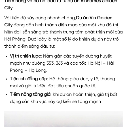
Tiềm năng và cơ hội đầu tư từ dự án Vinhomes Golden
City
Với tiến độ xây dựng nhanh chóng,
Dự án Vin Golden
City
đang dần hình thành diện mạo của một khu đô thị
hiện đại, sẵn sàng trở thành trung tâm phát triển mới của
Hải Phòng. Dưới đây là một số lý do khiến dự án này trở
thành điểm sáng đầu tư:
Vị trí chiến lược
: Nằm gần các tuyến đường huyết
mạch như đường 353, 363 và cao tốc Hà Nội – Hải
Phòng – Hạ Long.
Tiện ích đẳng cấp
: Hệ thống giáo dục, y tế, thương
mại và giải trí đều đạt tiêu chuẩn quốc tế.
Tiềm năng tăng giá
: Khi dự án hoàn thiện, giá trị bất
động sản khu vực này dự kiến sẽ tăng mạnh