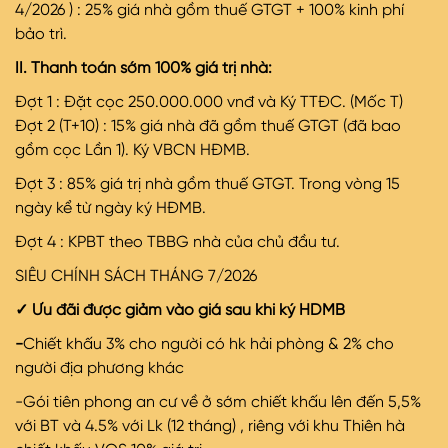
4/2026 ) : 25% giá nhà gồm thuế GTGT + 100% kinh phí
bảo trì.
II. Thanh toán sớm 100% giá trị nhà:
Đợt 1 : Đặt cọc 250.000.000 vnđ và Ký TTĐC. (Mốc T)
Đợt
2 (T+10) : 15% giá nhà đã gồm thuế GTGT (đã bao
gồm cọc Lần 1). Ký VBCN HĐMB.
Đợt
3 : 85% giá trị nhà gồm thuế GTGT. Trong vòng 15
ngày kể từ ngày ký HĐMB.
Đợt
4 : KPBT theo TBBG nhà của chủ đầu tư.
SIÊU CHÍNH SÁCH THÁNG 7/2026
✓
Ưu đãi được giảm vào giá sau khi ký HDMB
-
Chiết khấu 3% cho người có hk hải phòng &
2% cho
người địa phương khác
-Gói tiên phong an cư về ở sớm chiết khấu lên đến 5,5%
với BT và 4.5% với Lk (12 tháng) , riêng với khu Thiên hà