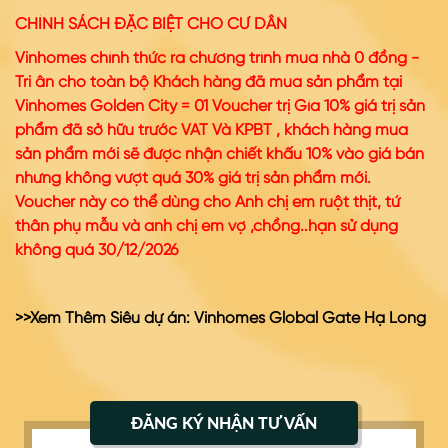
CHÍNH SÁCH ĐẶC BIỆT CHO CƯ DÂN
Vinhomes chính thức ra chương trình mua nhà 0 đồng -
Tri ân cho toàn bộ Khách hàng đã mua sản phẩm tại
Vinhomes Golden City = 01 Voucher trị Gía 10% giá trị sản
phẩm đã sở hữu trước VAT Và KPBT , khách hàng mua
sản phẩm mới sẽ được nhận chiết khấu 10% vào giá bán
nhưng không vượt quá 30% giá trị sản phẩm mới
.
Voucher này có thể dùng cho Anh chị em ruột thịt, tứ
thân phụ mẫu và anh chị em vợ ,chồng..hạn sử dụng
không quá 30/12/2026
>>Xem Thêm Siêu dự án:
Vinhomes Global Gate Hạ Long
ĐĂNG KÝ NHẬN TƯ VẤN