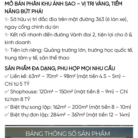
MỞ BÁN PHÂN KHU ÁNH SAO – VỊ TRÍ VÀNG, TIỀM
NĂNG BỨT PHÁ!
✨ Sở hữu vị trí đắc địa trên mặt đường 363 (6 làn xe),
ngay cổng chính dự án
✨ Kết nối nhanh đến đường Vành đai 2, tiện lợi cho ở &
kinh doanh
✨ Tiện ích riêng: Quảng trường lớn, trường học quốc tế,
trung tâm y tế, sân thể thao
SẢN PHẨM ĐA DẠNG, PHÙ HỢP MỌI NHU CẦU
✅ Liền kề: 63m² – 70m² – 98m² (mặt tiền 4.5 – 5m) –
Chỉ từ 5 TỶ
✅ Shophouse: 120m² – 150m² (mặt tiền 8 – 9m) – Chỉ
từ hơn 8 TỶ
✅ Biệt thự song lập: 162m² – 200m² (mặt tiền 8 – 10m)
✅ Biệt thự đơn lập: 284m² – 367m² (mặt tiền 12 – 14m)