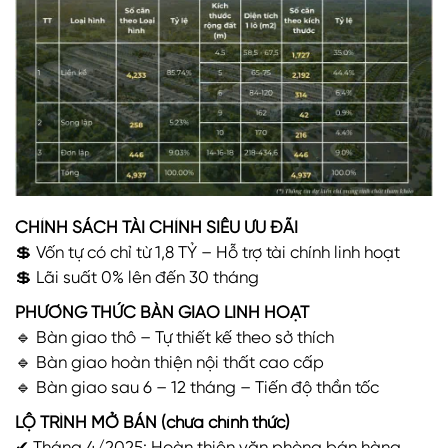
CHÍNH SÁCH TÀI CHÍNH SIÊU ƯU ĐÃI
💲 Vốn tự có chỉ từ 1,8 TỶ – Hỗ trợ tài chính linh hoạt
💲 Lãi suất 0% lên đến 30 tháng
PHƯƠNG THỨC BÀN GIAO LINH HOẠT
🔹 Bàn giao thô – Tự thiết kế theo sở thích
🔹 Bàn giao hoàn thiện nội thất cao cấp
🔹 Bàn giao sau 6 – 12 tháng – Tiến độ thần tốc
LỘ TRÌNH MỞ BÁN (chưa chính thức)