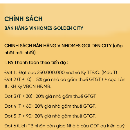
CHÍNH SÁCH
BÁN HÀNG VINHOMES GOLDEN CITY
CHÍNH SÁCH BÁN HÀNG VINHOMES GOLDEN CITY (cập
nhật mới nhất)
I. PA Thanh toán theo tiến độ :
Đợt 1 : Đặt cọc 250.000.000 vnđ và Ký TTĐC. (Mốc T)
Đợt
2 (T + 10) : 15% giá nhà đã gồm thuế GTGT ( + cọc Lần
1) . KH Ký VBCN HĐMB.
Đợt
3 (T + 30) : 20% giá nhà gồm thuế GTGT.
Đợt
4 (T + 60): 20% giá nhà gồm thuế GTGT.
Đợt
5 (T + 90): 20% giá nhà gồm thuế GTGT.
Đợt
6 (Lịch TB nhận bàn giao Nhà ở của CĐT dự kiến quý