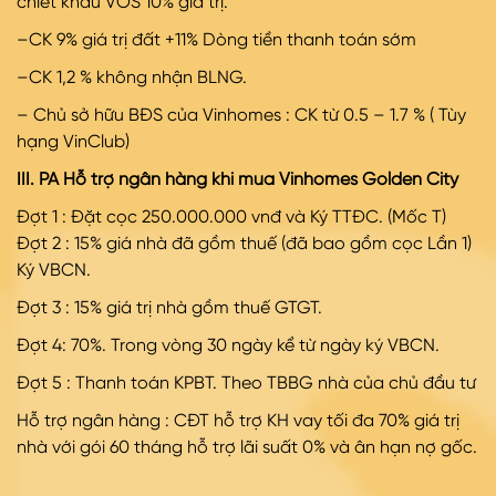
chiết khấu VOS 10% giá trị.
–CK 9% giá trị đất +11% Dòng tiền thanh toán sớm
–CK 1,2 % không nhận BLNG.
– Chủ sở hữu BĐS của Vinhomes : CK từ 0.5 – 1.7 % ( Tùy
hạng VinClub)
III. PA Hỗ trợ ngân hàng khi mua Vinhomes Golden City
Đợt 1 : Đặt cọc 250.000.000 vnđ và Ký TTĐC. (Mốc T)
Đợt
2 : 15% giá nhà đã gồm thuế (đã bao gồm cọc Lần 1)
Ký VBCN.
Đợt
3 : 15% giá trị nhà gồm thuế GTGT.
Đợt
4: 70%. Trong vòng 30 ngày kể từ ngày ký VBCN.
Đợt
5 : Thanh toán KPBT. Theo TBBG nhà của chủ đầu tư
Hỗ trợ ngân hàng : CĐT hỗ trợ KH vay tối đa 70% giá trị
nhà với gói 60 tháng hỗ trợ lãi suất 0% và ân hạn nợ gốc.