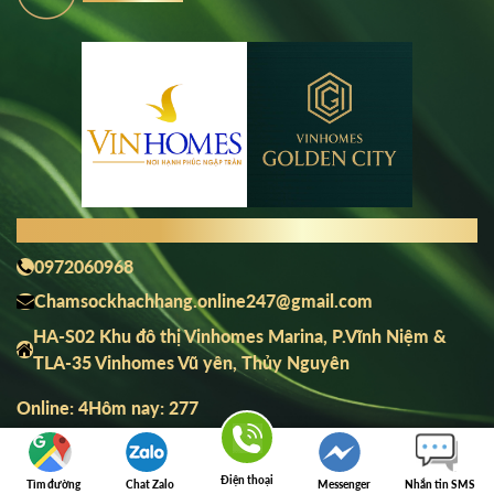
THÔNG TIN LIÊN HỆ
0972060968
Chamsockhachhang.online247@gmail.com
HA-S02 Khu đô thị Vinhomes Marina, P.Vĩnh Niệm &
TLA-35 Vinhomes Vũ yên, Thủy Nguyên
Online: 4
Hôm nay: 277
Zalo
Điện thoại
Tìm đường
Chat Zalo
Messenger
Nhắn tin SMS