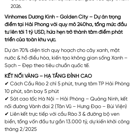
2026.
Vinhomes Dương Kinh - Golden City – Dự án trọng
điểm tại Hải Phòng với quy mô 240ha, tổng mức đầu
tư lên tới 1 tỷ USD, hứa hẹn trở thành tâm điểm phát
triển của toàn khu vực.
Dự án 70% diện tích quy hoạch cho cây xanh, mặt
nước & hồ điều hòa, kiến tạo không gian sống Xanh –
Sạch – Đẹp theo tiêu chuẩn quốc tế.
KẾT NỐI VÀNG – HẠ TẦNG ĐỈNH CAO
✔ Cách Cầu Rào 2 chỉ 5 phút, trung tâm TP Hải Phòng
10 phút, sân bay 5 phút
✔ Sát cao tốc Hà Nội – Hải Phòng – Quảng Ninh, kết
nối đường Vành đai 2 (Tân Vũ – Hưng Đạo – Bùi Viện)
✔ Liên kết trực tiếp với cầu Rào 3 & đường bộ ven
biển, tổng vốn đầu tư gần 13.000 tỷ, dự kiến khởi công
tháng 2/2025