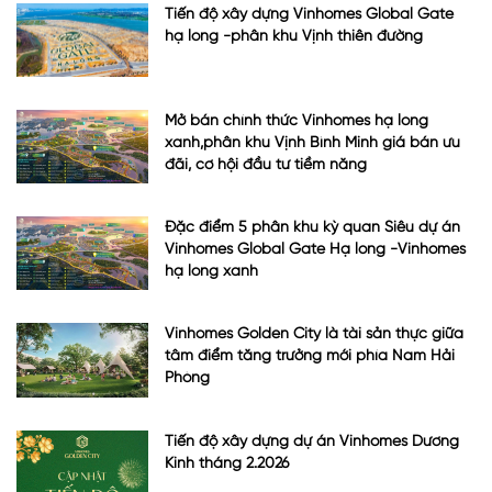
Tiến độ xây dựng Vinhomes Global Gate
hạ long -phân khu Vịnh thiên đường
Mở bán chính thức Vinhomes hạ long
xanh,phân khu Vịnh Bình Minh giá bán ưu
đãi, cơ hội đầu tư tiềm năng
Đặc điểm 5 phân khu kỳ quan Siêu dự án
Vinhomes Global Gate Hạ long -Vinhomes
hạ long xanh
Vinhomes Golden City là tài sản thực giữa
tâm điểm tăng trưởng mới phía Nam Hải
Phòng
Tiến độ xây dựng dự án Vinhomes Dương
Kinh tháng 2.2026